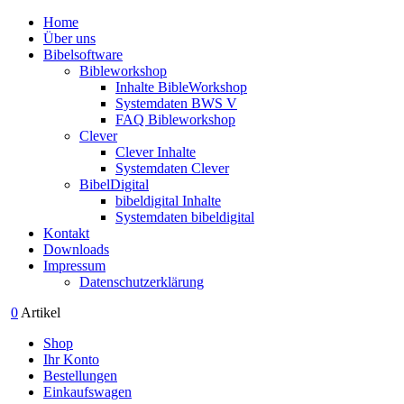
Home
Über uns
Bibelsoftware
Bibleworkshop
Inhalte BibleWorkshop
Systemdaten BWS V
FAQ Bibleworkshop
Clever
Clever Inhalte
Systemdaten Clever
BibelDigital
bibeldigital Inhalte
Systemdaten bibeldigital
Kontakt
Downloads
Impressum
Datenschutzerklärung
0
Artikel
Shop
Ihr Konto
Bestellungen
Einkaufswagen