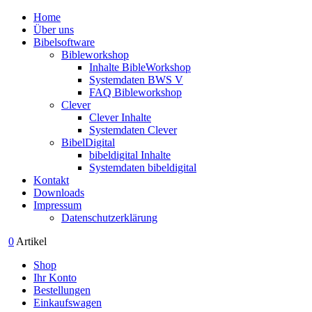
Home
Über uns
Bibelsoftware
Bibleworkshop
Inhalte BibleWorkshop
Systemdaten BWS V
FAQ Bibleworkshop
Clever
Clever Inhalte
Systemdaten Clever
BibelDigital
bibeldigital Inhalte
Systemdaten bibeldigital
Kontakt
Downloads
Impressum
Datenschutzerklärung
0
Artikel
Shop
Ihr Konto
Bestellungen
Einkaufswagen