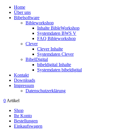
Home
Über uns
Bibelsoftware
Bibleworkshop
Inhalte BibleWorkshop
Systemdaten BWS V
FAQ Bibleworkshop
Clever
Clever Inhalte
Systemdaten Clever
BibelDigital
bibeldigital Inhalte
Systemdaten bibeldigital
Kontakt
Downloads
Impressum
Datenschutzerklärung
0
Artikel
Shop
Ihr Konto
Bestellungen
Einkaufswagen